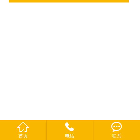



首页
电话
联系