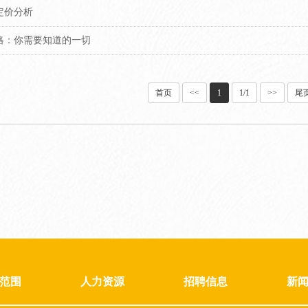
定价分析
略：你需要知道的一切
首页
<<
1
1/1
>>
尾
范围
人力资源
招聘信息
新