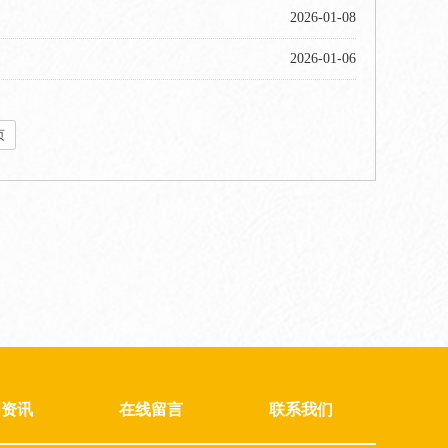
2026-01-08
2026-01-06
页
闻资讯
在线留言
联系我们