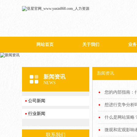
网站首页
关于我们
业务
公司简介
企业文化
新闻资讯
新闻资讯
荣誉资质
NEWS
您的内部指南：
公司新闻
想进行竞争分析
行业新闻
什么是网站策略
微观和宏观影响
联系我们