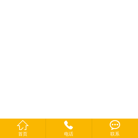



首页
电话
联系